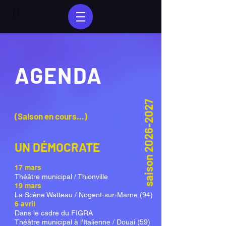
accès pro
AGENDA
2026-2027
(Saison en cours...)
UN DÉMOCRATE
saison
17 mars
Théâtre municipal / Thionville
19 mars
La Scène Watteau / Nogent-sur-Marne (94)
6 avril
Dans le cadre du FIGRA
Théâtre municipal à l'Italienne / Douai (59)