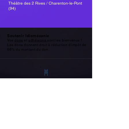
Théâtre des 2 Rives / Charenton-le-Pont
(94)
Soutenir Idiomécanic
Vos
dons
et
adhésions
sont les bienvenus !
Les dons donnent droit à réduction d'impôt de
66% du montant du don.
Idiomécanic
17 rue Custine
75018 Paris
nous contacter
mentions
légales
— site réalisé par Wix et les clics de
Belette