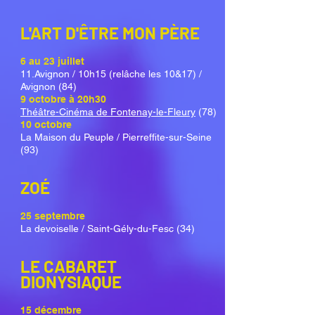
L'ART D'ÊTRE MON PÈRE
6 au 23 juillet
11.Avignon / 10h15 (relâche les 10&17) /
Avignon (84)
9 octobre à 20h30
Théâtre-Cinéma de Fontenay-le-Fleury
(78)
10 octobre
La Maison du Peuple / Pierreffite-sur-Seine
(93)
ZOÉ
25 septembre
La devoiselle / Saint-Gély-du-Fesc (34)
LE CABARET
DIONYSIAQUE
15 décembre