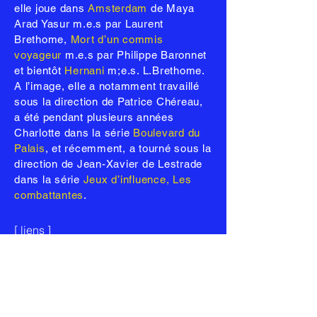
elle joue dans
Amsterdam
de Maya
Arad Yasur m.e.s par Laurent
Brethome,
Mort d’un commis
voyageur
m.e.s par Philippe Baronnet
et bientôt
Hernani
m;e.s. L.Brethome.
A l’image, elle a notamment travaillé
sous la direction de Patrice Chéreau,
a été pendant plusieurs années
Charlotte dans la série
Boulevard du
Palais
, et récemment, a tourné sous la
direction de Jean-Xavier de Lestrade
dans la série
Jeux d’influence, Les
combattantes
.
[ liens ]
Soutenir Idiomécanic
Vos
dons
et
adhésions
sont les bienvenus !
Les dons donnent droit à réduction d'impôt de
66% du montant du don.