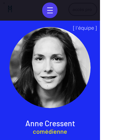
accès pro
[ l'équ
ipe ]
Anne Cressent
comédienne