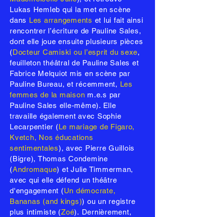
Lukas Hemleb qui la met en scène
dans
Les arrangements
et lui fait ainsi
rencontrer l’écriture de Pauline Sales,
dont elle joue ensuite plusieurs pièces
(
Docteur Camiski ou l’esprit du sexe
,
feuilleton théâtral de Pauline Sales et
Fabrice Melquiot mis en scène par
Pauline Bureau, et récemment,
Les
femmes de la maison
m.e.s par
Pauline Sales elle-même). Elle
travaille également avec Sophie
Lecarpentier (
Le mariage de Figaro,
Kvetch, Nos éducations
sentimentales
), avec Pierre Guillois
(Bigre), Thomas Condemine
(
Andromaque
) et Julie Timmerman,
avec qui elle défend un théâtre
d'engagement (
Un démocrate,
Bananas (and kings)
) ou un registre
plus intimiste (
Zo
é
).
Dernièrement,