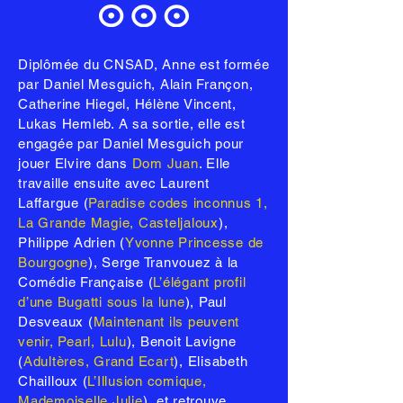
Diplômée du CNSAD, Anne est formée
par Daniel Mesguich, Alain Françon,
Catherine Hiegel, Hélène Vincent,
Lukas Hemleb. A sa sortie, elle est
engagée par Daniel Mesguich pour
jouer Elvire dans
Dom Juan
. Elle
travaille ensuite avec Laurent
Laffargue (
Paradise codes inconnus 1,
La Grande Magie, Casteljaloux
),
Philippe Adrien (
Yvonne Princesse de
Bourgogne
), Serge Tranvouez à la
Comédie Française (
L’élégant profil
d’une Bugatti sous la lune
), Paul
Desveaux (
Maintenant ils peuvent
venir, Pearl, Lulu
), Benoit Lavigne
(
Adultères, Grand Ecart
), Elisabeth
Chailloux (
L’Illusion comique,
Mademoiselle Julie
), et retrouve