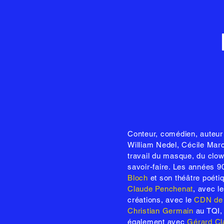
Conteur, comédien, auteu
William Nedel, Cécile Mar
travail du masque, du clown
savoir-faire. Les années 9
Bloch
et son théâtre poéti
Claude Penchenat
, avec l
créations, avec le
CDN de
Christian Germain
au TQI
également avec
Gérard Cl