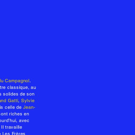
u Campagnol
.
tre classique, au
es solides de son
nd Gatti
,
Sylvie
is celle de
Jean-
sont riches en
ourd’hui, avec
l travaille
e Les Frères