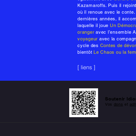
Kazamaroffs. Puis il rejoin
où il renoue avec le cont
dernières années, il acco
laquelle il joue
Un Démocra
oranger
avec l’ensemble A
voyageur
avec la compagni
cycle des
Contes de dévo
bientôt
Le Chaos ou la fe
[ liens ]
Soutenir Idi
Vos
dons
et
ad