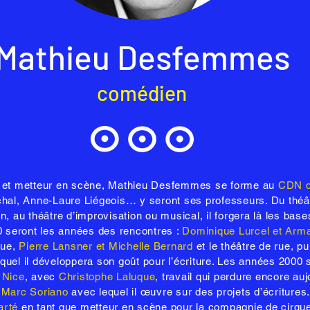
Mathieu Desfemmes
comédien
r et metteur en scène, Mathieu Desfemmes se forme au
CDN d
chal, Anne-Laure Liégeois… y seront ses professeurs. Du théâ
, au théâtre d’improvisation ou musical, il forgera là les bas
0 seront les années des rencontres :
Dominique Lurcel et Arma
que,
Pierre Lansner et Michelle Bernard
et le théâtre de rue, pu
equel il développera son goût pour l’écriture. Les années 2000 
 Nice
, avec
Christophe Laluque
, travail qui perdure encore auj
,
Marc Soriano
avec lequel il œuvre sur des projets d’écritures. I
arté
en tant que metteur en scène pour la compagnie de cirqu