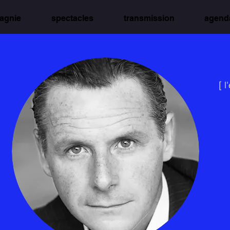
agnie
spectacles
transmission
agend
[ l