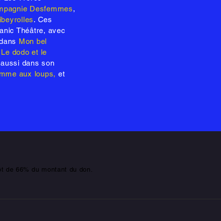
mpagnie Desfemmes
,
beyrolles
. Ces
anic Théâtre, avec
t dans
Mon bel
,
Le dodo et le
 aussi dans son
homme aux loups,
et
pôt de 66% du montant du don.