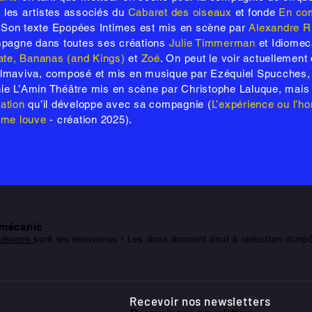
t les artistes associés du
Cabaret des oiseaux
et fonde
En co
e. Son texte Epopées Intimes est mis en scène par
Alexandre Ri
mpagne dans toutes ses créations
Julie Timmerman
et Idiomec
te, Bananas (and Kings)
et
Zoé
. On peut le voir actuellemen
lmaviva, composé et mis en musique par Ezéquiel Spucches
e L’Amin Théâtre mis en scène par Christophe Laluque, mais
ration
qu’il développe avec sa compagnie (
L’expérience ou l’
mme louve
- création 2025).
omécanic
hésions
sont les bienvenus ! Les dons donnent droit à réduction d'im
Recevoir nos newsletters